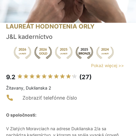
LAUREÁT HODNOTENIA ORLY
J&L kaderníctvo
Pokaż więcej >>
9.2
(27)
Žitavany, Duklianska 2
Zobraziť telefónne číslo
O spoločnosti:
V Zlatých Moravciach na adrese Duklianska 2/a sa
nachádza kaderníctvo, v ktorom sa spája vysoká úroveň