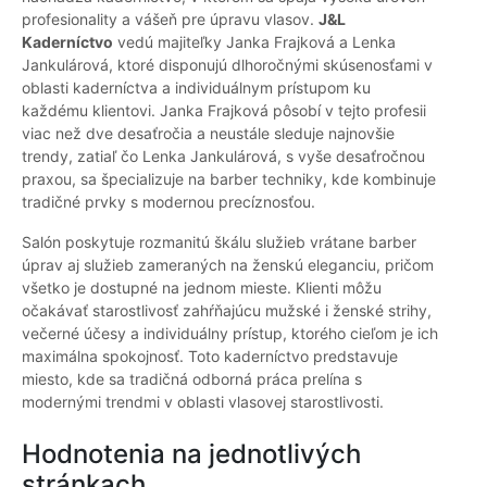
profesionality a vášeň pre úpravu vlasov.
J&L
Kaderníctvo
vedú majiteľky Janka Frajková a Lenka
Jankulárová, ktoré disponujú dlhoročnými skúsenosťami v
oblasti kaderníctva a individuálnym prístupom ku
každému klientovi. Janka Frajková pôsobí v tejto profesii
viac než dve desaťročia a neustále sleduje najnovšie
trendy, zatiaľ čo Lenka Jankulárová, s vyše desaťročnou
praxou, sa špecializuje na barber techniky, kde kombinuje
tradičné prvky s modernou precíznosťou.
Salón poskytuje rozmanitú škálu služieb vrátane barber
úprav aj služieb zameraných na ženskú eleganciu, pričom
všetko je dostupné na jednom mieste. Klienti môžu
očakávať starostlivosť zahŕňajúcu mužské i ženské strihy,
večerné účesy a individuálny prístup, ktorého cieľom je ich
maximálna spokojnosť. Toto kaderníctvo predstavuje
miesto, kde sa tradičná odborná práca prelína s
modernými trendmi v oblasti vlasovej starostlivosti.
Hodnotenia na jednotlivých
stránkach