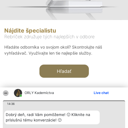
Nájdite špecialistu
Rebríček združuje tých najlepších v odbore
Hľadáte odborníka vo svojom okolí? Skontrolujte náš
vyhľadávač. Využívajte len tie najlepšie služby.
Hľadať
ORLY Kaderníctva
Live chat
14:36
Organizátor hodnotenia
Hodnotenie
Kontakt
Dobrý deň, radi Vám pomôžeme! 🙂 Kliknite na
Bright Side Solutions sp. z o.
Laureáti
Kontakt
príslušnú tému konverzácie! 🙂
o. sp. k.
Lista
ul. Ruska 22
wszystkich