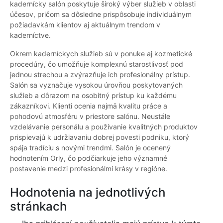
kadernícky salón poskytuje široký výber služieb v oblasti
účesov, pričom sa dôsledne prispôsobuje individuálnym
požiadavkám klientov aj aktuálnym trendom v
kaderníctve.
Okrem kaderníckych služieb sú v ponuke aj kozmetické
procedúry, čo umožňuje komplexnú starostlivosť pod
jednou strechou a zvýrazňuje ich profesionálny prístup.
Salón sa vyznačuje vysokou úrovňou poskytovaných
služieb a dôrazom na osobitný prístup ku každému
zákazníkovi. Klienti ocenia najmä kvalitu práce a
pohodovú atmosféru v priestore salónu. Neustále
vzdelávanie personálu a používanie kvalitných produktov
prispievajú k udržiavaniu dobrej povesti podniku, ktorý
spája tradíciu s novými trendmi. Salón je ocenený
hodnotením Orly, čo podčiarkuje jeho významné
postavenie medzi profesionálmi krásy v regióne.
Hodnotenia na jednotlivých
stránkach