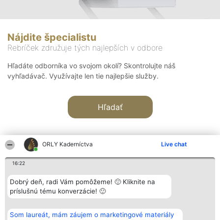
Nájdite špecialistu
Rebríček združuje tých najlepších v odbore
Hľadáte odborníka vo svojom okolí? Skontrolujte náš
vyhľadávač. Využívajte len tie najlepšie služby.
Hľadať
ORLY Kaderníctva
Live chat
16:22
Organizátor hodnotenia
Hodnotenie
Kontakt
Dobrý deň, radi Vám pomôžeme! 🙂 Kliknite na
Bright Side Solutions sp. z o.
Laureáti
Kontakt
príslušnú tému konverzácie! 🙂
o. sp. k.
Lista
ul. Ruska 22
wszystkich
Wrocław 50-079
Laureatów
Som laureát, mám záujem o marketingové materiály
KRS 0000749100 | Regon
Podmienky