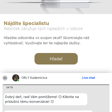
Nájdite špecialistu
Rebríček združuje tých najlepších v odbore
Hľadáte odborníka vo svojom okolí? Skontrolujte náš
vyhľadávač. Využívajte len tie najlepšie služby.
Hľadať
ORLY Kaderníctva
Live chat
04:19
Organizátor hodnotenia
Hodnotenie
Kontakt
Dobrý deň, radi Vám pomôžeme! 🙂 Kliknite na
Bright Side Solutions sp. z o.
Laureáti
Kontakt
príslušnú tému konverzácie! 🙂
o. sp. k.
Lista
ul. Ruska 22
wszystkich
Wrocław 50-079
Laureatów