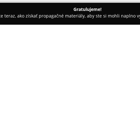
Gratulujeme!
ite teraz, ako získať propagačné materiály, aby ste si mohli naplno 
krásy - Bratislava
Kaderníctvo LEFE - Ružinov BA
O spoločnosti:
Kaderníctvo LEFE
pôsobí v mest
Tomášikova 26 a je známe dôraz
zákazníkom. Toto kadernícke št
zahŕňajú komplexnú starostlivos
Pokaż więcej >>
Ponuka zahŕňa odborné strihy 
dosiahnutie jasných odtieňov, p
styling, ktorý zvýrazňuje osobn
atmosféru, vďaka ktorej sa záka