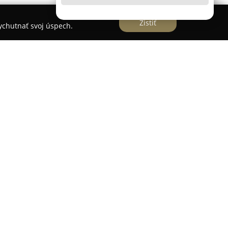
Zistiť
vychutnať svoj úspech.
skej časti Ružinov v Bratislave na ulici
om na detail a individuálny prístup k
údio poskytuje rozmanité vlasové služby, ktoré
ť o vlasy.
pre ženy aj mužov, farebné úpravy na
recízny melír na vytvorenie hĺbky, ako aj konečný
osť klienta. Veľký dôraz sa kladie na príjemnú
zníci cítia komfortne a uvoľnene.