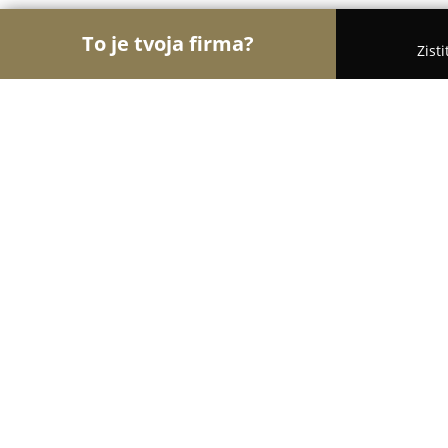
To je tvoja firma?
Zist
Orly Kaderníctva
Kaderníctva, Holičstvá, Salóny 
Kaderníctvo LEFE - Ružinov BA
9.2
(31)
Bratislava, Tomášikova 26
Zobraziť telefónne číslo