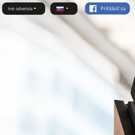
Prihlásiť sa
Iné odvetvia