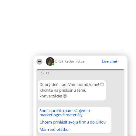
ORLY Kaderníctva
Live chat
12:11
Dobrý deň, radi Vám pomôžeme! 🙂
Kliknite na príslušnú tému
konverzácie! 🙂
Som laureát, mám záujem o
marketingové materiály
Chcem prihlásiť svoju firmu do Orlov
Mám inú otátku