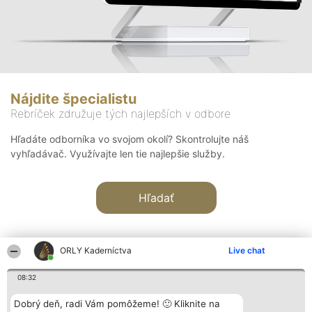
Nájdite špecialistu
Rebríček združuje tých najlepších v odbore
Hľadáte odborníka vo svojom okolí? Skontrolujte náš
vyhľadávač. Využívajte len tie najlepšie služby.
Hľadať
ORLY Kaderníctva
Live chat
08:32
Organizátor hodnotenia
Hodnotenie
Kontakt
Dobrý deň, radi Vám pomôžeme! 🙂 Kliknite na
Bright Side Solutions sp. z o.
Laureáti
Kontakt