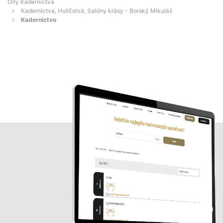
Orly Kaderníctva
Kaderníctva, Holičstvá, Salóny krásy - Borský Mikuláš
Kaderníctvo