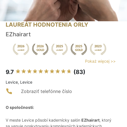
LAUREÁT HODNOTENIA ORLY
EZhairart
Pokaż więcej >>
9.7
(83)
Levice, Levice
Zobraziť telefónne číslo
O spoločnosti:
V meste Levice pôsobí kadernícky salón
EZhairart
, ktorý
sa venuje poskytovaniu komplexných kaderníckych