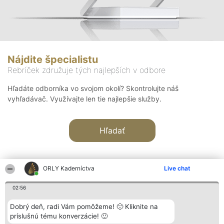
Nájdite špecialistu
Rebríček združuje tých najlepších v odbore
Hľadáte odborníka vo svojom okolí? Skontrolujte náš
vyhľadávač. Využívajte len tie najlepšie služby.
Hľadať
ORLY Kaderníctva
Live chat
02:56
Organizátor hodnotenia
Hodnotenie
Kontakt
Dobrý deň, radi Vám pomôžeme! 🙂 Kliknite na
Bright Side Solutions sp. z o.
Laureáti
Kontakt
príslušnú tému konverzácie! 🙂
o. sp. k.
Lista