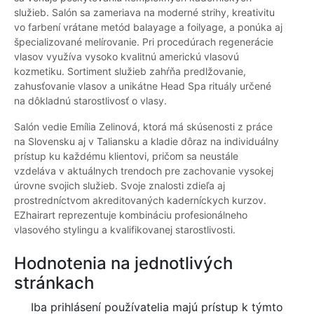
služieb. Salón sa zameriava na moderné strihy, kreativitu
vo farbení vrátane metód balayage a foilyage, a ponúka aj
špecializované melírovanie. Pri procedúrach regenerácie
vlasov využíva vysoko kvalitnú americkú vlasovú
kozmetiku. Sortiment služieb zahŕňa predlžovanie,
zahusťovanie vlasov a unikátne Head Spa rituály určené
na dôkladnú starostlivosť o vlasy.
Salón vedie Emília Zelinová, ktorá má skúsenosti z práce
na Slovensku aj v Taliansku a kladie dôraz na individuálny
prístup ku každému klientovi, pričom sa neustále
vzdeláva v aktuálnych trendoch pre zachovanie vysokej
úrovne svojich služieb. Svoje znalosti zdieľa aj
prostredníctvom akreditovaných kaderníckych kurzov.
EZhairart reprezentuje kombináciu profesionálneho
vlasového stylingu a kvalifikovanej starostlivosti.
Hodnotenia na jednotlivých
stránkach
Iba prihlásení používatelia majú prístup k týmto