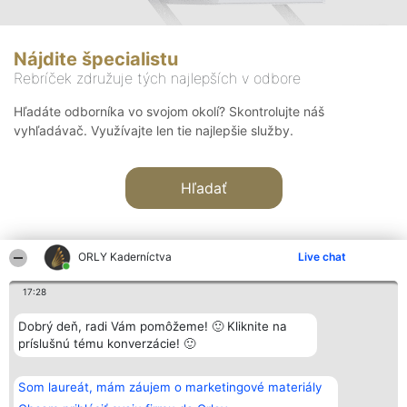
Nájdite špecialistu
Rebríček združuje tých najlepších v odbore
Hľadáte odborníka vo svojom okolí? Skontrolujte náš
vyhľadávač. Využívajte len tie najlepšie služby.
Hľadať
ORLY Kaderníctva
Live chat
17:28
Organizátor hodnotenia
Hodnotenie
Kontakt
Dobrý deň, radi Vám pomôžeme! 🙂 Kliknite na
Bright Side Solutions sp. z o.
Laureáti
Kontakt
príslušnú tému konverzácie! 🙂
o. sp. k.
Lista
ul. Ruska 22
wszystkich
Wrocław 50-079
Laureatów
Som laureát, mám záujem o marketingové materiály
KRS 0000749100 | Regon
Podmienky
381313360 | NIP 8943132676
Obchodné