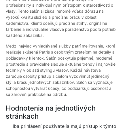
profesionality s individuálnym prístupom k starostlivosti o
vlasy. Tento salón si získal renomé vďaka dôrazu na
vysokú kvalitu služieb a precíznu prácu v oblasti
kaderníctva. Klienti oceňujú precízne strihy, originálne
farbenie a individuálne vlasové poradenstvo podľa potrieb
každého zákazníka.
Medzi najviac vyhľadávané služby patrí melírovanie, ktoré
realizuje skúsená Patris s osobitným zreteľom na detaily a
požiadavky klientok. Salón poskytuje príjemné, moderné
prostredie a pravidelne sleduje aktuálne trendy i najnovšie
techniky v oblasti stylingu vlasov. Každá návšteva
zaručuje osobitý prístup s cieľom vyzdvihnúť jedinečný
štýl a krásu jednotlivých zákazníkov. Salón sa vyznačuje
schopnosťou vytvárať účesy, čo podčiarkujú osobnosť a
sú zároveň praktické na údržbu.
Hodnotenia na jednotlivých
stránkach
Iba prihlásení používatelia majú prístup k týmto