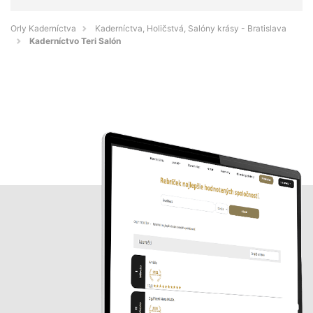
Orly Kaderníctva
Kaderníctva, Holičstvá, Salóny krásy - Bratislava
Kaderníctvo Teri Salón