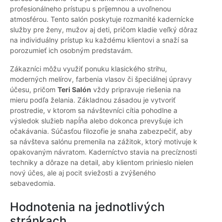
profesionálneho prístupu s príjemnou a uvoľnenou
atmosférou. Tento salón poskytuje rozmanité kadernícke
služby pre ženy, mužov aj deti, pričom kladie veľký dôraz
na individuálny prístup ku každému klientovi a snaží sa
porozumieť ich osobným predstavám.
Zákazníci môžu využiť ponuku klasického strihu,
moderných melírov, farbenia vlasov či špeciálnej úpravy
účesu, pričom
Teri Salón
vždy pripravuje riešenia na
mieru podľa želania. Základnou zásadou je vytvoriť
prostredie, v ktorom sa návštevníci cítia pohodlne a
výsledok služieb napĺňa alebo dokonca prevyšuje ich
očakávania. Súčasťou filozofie je snaha zabezpečiť, aby
sa návšteva salónu premenila na zážitok, ktorý motivuje k
opakovaným návratom. Kaderníctvo stavia na precíznosti
techniky a dôraze na detail, aby klientom prinieslo nielen
nový účes, ale aj pocit sviežosti a zvýšeného
sebavedomia.
Hodnotenia na jednotlivých
stránkach