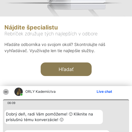
Nájdite špecialistu
Rebríček združuje tých najlepších v odbore
Hľadáte odborníka vo svojom okolí? Skontrolujte náš
vyhľadávač. Využívajte len tie najlepšie služby.
Hľadať
ORLY Kaderníctva
Live chat
06:09
Organizátor hodnotenia
Hodnotenie
Kontakt
Dobrý deň, radi Vám pomôžeme! 🙂 Kliknite na
Bright Side Solutions sp. z o.
Laureáti
Kontakt
príslušnú tému konverzácie! 🙂
o. sp. k.
Lista
ul. Ruska 22
wszystkich
Wrocław 50-079
Laureatów