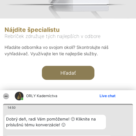
Nájdite špecialistu
Rebríček združuje tých najlepších v odbore
Hľadáte odborníka vo svojom okolí? Skontrolujte náš
vyhľadávač. Využívajte len tie najlepšie služby.
Hľadať
ORLY Kaderníctva
Live chat
14:50
Organizátor hodnotenia
Hodnotenie
Kontakt
Dobrý deň, radi Vám pomôžeme! 🙂 Kliknite na
Bright Side Solutions sp. z o.
Laureáti
Kontakt
príslušnú tému konverzácie! 🙂
o. sp. k.
Lista
ul. Ruska 22
wszystkich
Wrocław 50-079
Laureatów