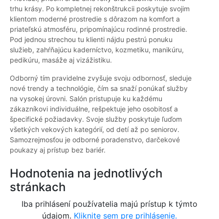
trhu krásy. Po kompletnej rekonštrukcii poskytuje svojim
klientom moderné prostredie s dôrazom na komfort a
priateľskú atmosféru, pripomínajúcu rodinné prostredie.
Pod jednou strechou tu klienti nájdu pestrú ponuku
služieb, zahŕňajúcu kaderníctvo, kozmetiku, manikúru,
pedikúru, masáže aj vizážistiku.
Odborný tím pravidelne zvyšuje svoju odbornosť, sleduje
nové trendy a technológie, čím sa snaží ponúkať služby
na vysokej úrovni. Salón pristupuje ku každému
zákazníkovi individuálne, rešpektuje jeho osobitosť a
špecifické požiadavky. Svoje služby poskytuje ľuďom
všetkých vekových kategórií, od detí až po seniorov.
Samozrejmosťou je odborné poradenstvo, darčekové
poukazy aj prístup bez bariér.
Hodnotenia na jednotlivých
stránkach
Iba prihlásení používatelia majú prístup k týmto
údajom.
Kliknite sem pre prihlásenie.