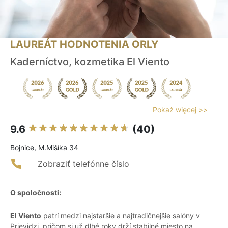
LAUREÁT HODNOTENIA ORLY
Kaderníctvo, kozmetika El Viento
Pokaż więcej >>
9.6
(40)
Bojnice, M.Mišíka 34
Zobraziť telefónne číslo
O spoločnosti:
El Viento
patrí medzi najstaršie a najtradičnejšie salóny v
Prievidzi, pričom si už dlhé roky drží stabilné miesto na