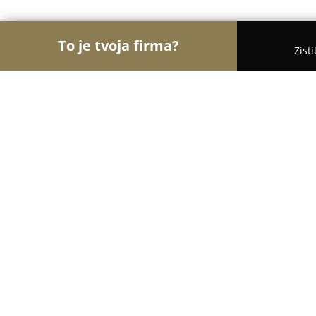
To je tvoja firma?
Zist
Orly Kaderníctva
Kaderníctva, Holičstvá, Salóny 
Kiwi-Kaderníctvo
8.9
(62)
Bratislava, Košická 58