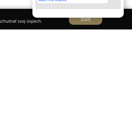
Zistiť
vychutnať svoj úspech.
a Košickej ulici 58 v Bratislave a patrí medzi
v meste. Poskytuje komplexné služby v oblasti
sy pre ženy, mužov aj deti, pričom kladie dôraz na
ým členom rodiny.
dnotená ako príjemná a uvoľnená, čo podčiarkuje
Medzi najviac oceňované aspekty patria kvalitné
j priateľské a ústretové vystupovanie pracovného
užieb je aj čisté a udržiavané prostredie, ktoré