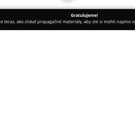
Gratulujeme!
ite teraz, ako získať propagačné materiály, aby ste si mohli naplno 
krásy - Bratislava
Kiwi-Kaderníctvo
O spoločnosti:
Kiwi-Kaderníctvo
sa nachádza n
vyhľadávané kadernícke salóny 
strihania a starostlivosti o vla
profesionálny prístup ku všetk
Pokaż więcej >>
Atmosféra v salóne je často ho
pozitívne skúsenosti klientov. 
strihy a farbenie vlasov, ako a
kolektívu. Dôležitou súčasťou sl