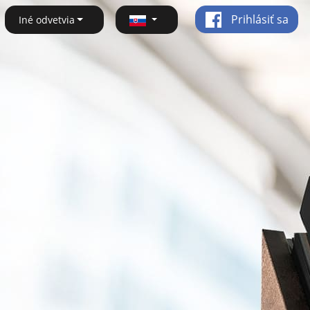
Prihlásiť sa
Iné odvetvia