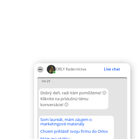
ORLY Kaderníctva
Live chat
04:29
Dobrý deň, radi Vám pomôžeme! 🙂
Kliknite na príslušnú tému
konverzácie! 🙂
Som laureát, mám záujem o
marketingové materiály
Chcem prihlásiť svoju firmu do Orlov
Mám inú otátku