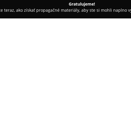
Gratulujeme!
ite teraz, ako získať propagačné materiály, aby ste si mohli naplno 
 krásy - Nové Zámky 2
K&K Beauty
O spoločnosti:
V centre mesta Nové Zámky, na 
Beauty
, ktorý je známy pre vyso
o vlasy. Tento salón sa špecial
zákazníkovi ponúka možnosť vý
Pokaż więcej >>
v K&K Beauty pristupuje k úpra
trendy a individuálne potreby 
V ponuke nechýbajú techniky fa
ktoré vlasom umožňujú získať o
ponúka aj špeciálne ošetrenia v
regeneráciu a hladké vlasy na d