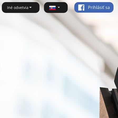
Prihlásiť sa
Iné odvetvia