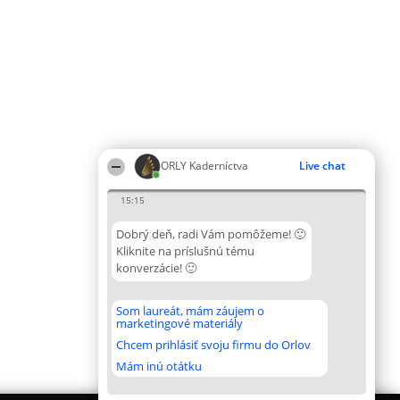
ORLY Kaderníctva
Live chat
15:15
Dobrý deň, radi Vám pomôžeme! 🙂
Kliknite na príslušnú tému
konverzácie! 🙂
Som laureát, mám záujem o
marketingové materiály
Chcem prihlásiť svoju firmu do Orlov
Mám inú otátku