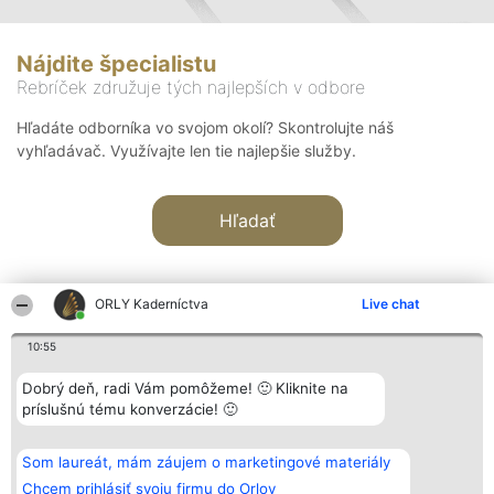
Nájdite špecialistu
Rebríček združuje tých najlepších v odbore
Hľadáte odborníka vo svojom okolí? Skontrolujte náš
vyhľadávač. Využívajte len tie najlepšie služby.
Hľadať
ORLY Kaderníctva
Live chat
10:55
Organizátor hodnotenia
Hodnotenie
Kontakt
Dobrý deň, radi Vám pomôžeme! 🙂 Kliknite na
Bright Side Solutions sp. z o.
Laureáti
Kontakt
príslušnú tému konverzácie! 🙂
o. sp. k.
Lista
ul. Ruska 22
wszystkich
Wrocław 50-079
Laureatów
Som laureát, mám záujem o marketingové materiály
KRS 0000749100 | Regon
Podmienky
381313360 | NIP 8943132676
Obchodné
Chcem prihlásiť svoju firmu do Orlov