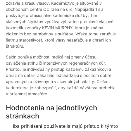
zdravie a krásu vlasov. Kaderníctvo je situované v
obchodnom centre OC Idea na ulici Napájadlá 18 a
poskytuje profesionálne kadernícke služby. Tím
skúsených štylistov využíva výhradne prémiovú vlasovú
kozmetiku značky KEVIN.MURPHY, ktorá je známa
zložením bez parabénov a sulfátov. Vďaka tomu zaručuje
šetrnú starostlivosť, ktorá vlasy nezaťažuje a chráni ich
štruktúru.
Salón ponúka možnosti radikálnej zmeny účesu,
osvieženia strihu či intenzívnych regeneračných kúr.
Prioritou je individuálny prístup každému zákazníkovi a
dôraz na detail. Zákazníci odchádzajú s pocitom dobre
upravených a oživených vlasov plných vitality. Cieľom
kaderníctva je zabezpečiť, aby každá návšteva prebehla
v príjemnej atmosfére.
Hodnotenia na jednotlivých
stránkach
Iba prihlásení používatelia majú prístup k týmto