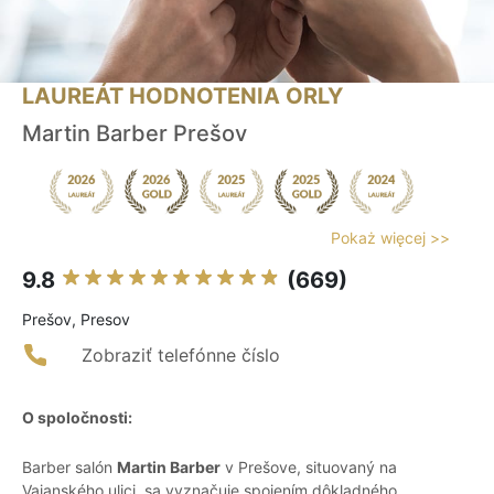
LAUREÁT HODNOTENIA ORLY
Martin Barber Prešov
Pokaż więcej >>
9.8
(669)
Prešov, Presov
Zobraziť telefónne číslo
O spoločnosti:
Barber salón
Martin Barber
v Prešove, situovaný na
Vajanského ulici, sa vyznačuje spojením dôkladného