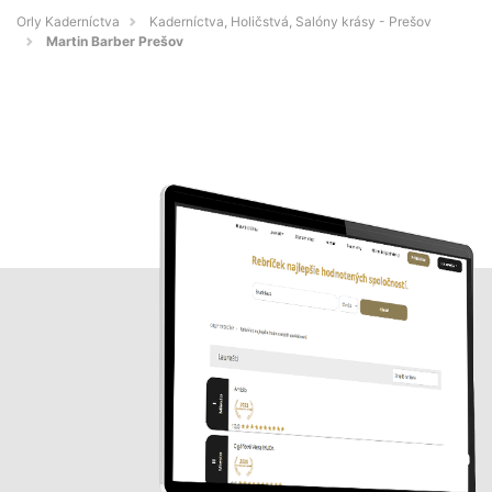
Orly Kaderníctva
Kaderníctva, Holičstvá, Salóny krásy - Prešov
Martin Barber Prešov