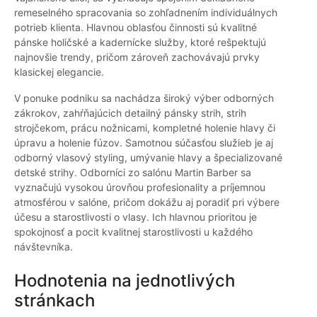
remeselného spracovania so zohľadnením individuálnych
potrieb klienta. Hlavnou oblasťou činnosti sú kvalitné
pánske holičské a kadernícke služby, ktoré rešpektujú
najnovšie trendy, pričom zároveň zachovávajú prvky
klasickej elegancie.
V ponuke podniku sa nachádza široký výber odborných
zákrokov, zahŕňajúcich detailný pánsky strih, strih
strojčekom, prácu nožnicami, kompletné holenie hlavy či
úpravu a holenie fúzov. Samotnou súčasťou služieb je aj
odborný vlasový styling, umývanie hlavy a špecializované
detské strihy. Odborníci zo salónu Martin Barber sa
vyznačujú vysokou úrovňou profesionality a príjemnou
atmosférou v salóne, pričom dokážu aj poradiť pri výbere
účesu a starostlivosti o vlasy. Ich hlavnou prioritou je
spokojnosť a pocit kvalitnej starostlivosti u každého
návštevníka.
Hodnotenia na jednotlivých
stránkach