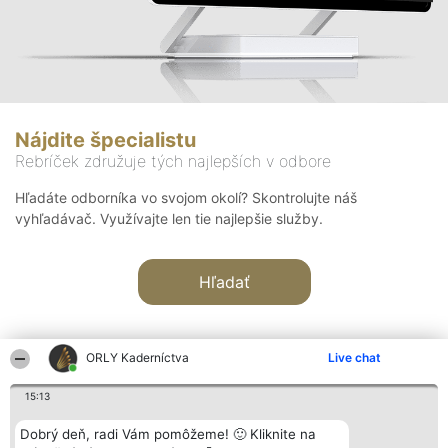
Nájdite špecialistu
Rebríček združuje tých najlepších v odbore
Hľadáte odborníka vo svojom okolí? Skontrolujte náš
vyhľadávač. Využívajte len tie najlepšie služby.
Hľadať
ORLY Kaderníctva
Live chat
15:13
Organizátor hodnotenia
Hodnotenie
Kontakt
Dobrý deň, radi Vám pomôžeme! 🙂 Kliknite na
Bright Side Solutions sp. z o.
Laureáti
Kontakt