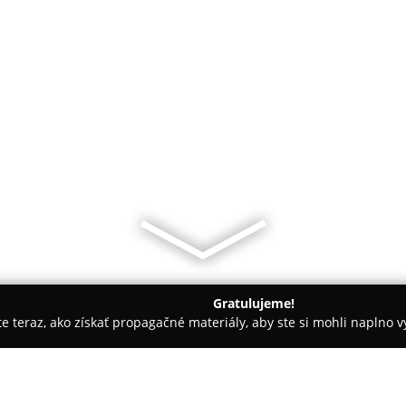
Gratulujeme!
ite teraz, ako získať propagačné materiály, aby ste si mohli naplno 
krásy - Bratislava
Kadernictvo Copcek