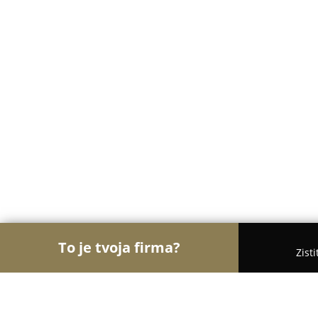
To je tvoja firma?
Zist
Orly Kaderníctva
Kaderníctva, Holičstvá, Salóny 