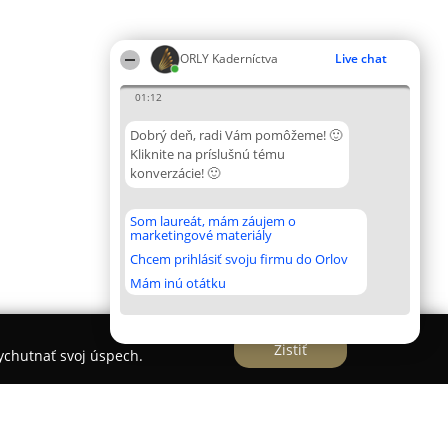
ORLY Kaderníctva
Live chat
01:12
Dobrý deň, radi Vám pomôžeme! 🙂
Kliknite na príslušnú tému
konverzácie! 🙂
Som laureát, mám záujem o
marketingové materiály
Chcem prihlásiť svoju firmu do Orlov
Mám inú otátku
Zistiť
vychutnať svoj úspech.