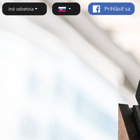
Prihlásiť sa
Iné odvetvia