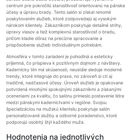
centrum pre pokročilú starostlivosť orientovanú na pánske
účesy a úpravu brady. Tento salón si získal renomé
poskytovaním služieb, ktoré zodpovedajú aj vysokým
nárokom klientely. Zákazníkom poskytuje detailné strihy,
úpravy vlasov a tiež komplexnú starostlivosť o bradu,
pričom kladie dôraz na precízne spracovanie a
prispôsobenie služieb individuálnym potrebám.
Atmosféra v tomto zariadení je pohodlná a esteticky
príjemná, čo prispieva k pozitívnym dojmom z návštevy.
Kadernícky tím má skúsenosti, neustále sleduje moderné
trendy, ktoré integruje do praxe, no zároveň si ctí aj
tradičné, nadčasové účesy. Úroveň služieb je opakovane
potvrdená mnohými spokojnými zákazníkmi a získanými
oceneniami za kvalitu, čo salónu prinieslo postavenie lídra
medzi pánskymi kaderníctvami v regióne. Svojou
špecializáciou na mužskú klientelu poskytuje salón
personalizované služby a odborné poradenstvo, ktoré
podporujú osobitý štýl každého muža.
Hodnotenia na jednotlivých