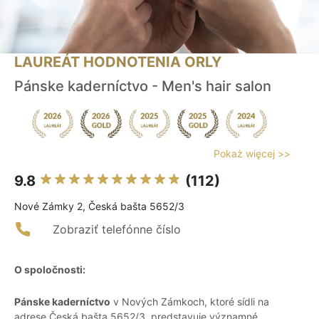
LAUREÁT HODNOTENIA ORLY
Pánske kaderníctvo - Men's hair salon
Pokaż więcej >>
9.8
(112)
Nové Zámky 2, Česká bašta 5652/3
Zobraziť telefónne číslo
O spoločnosti:
Pánske kaderníctvo
v Nových Zámkoch, ktoré sídli na
adrese Česká bašta 5652/3, predstavuje významné