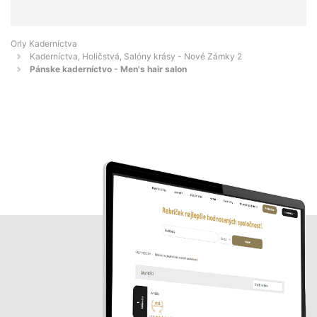
Orly Kaderníctva
Kaderníctva, Holičstvá, Salóny krásy - Nové Zámky 2
Pánske kaderníctvo - Men's hair salon