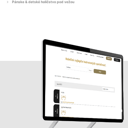
Pánske & detské holičstvo pod vežou