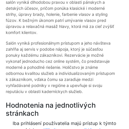
salón vyniká dlhodobou praxou v oblasti pánskych a
detských účesov, pričom ponúka klasické i moderné
strihy, úpravy brady, holenie, farbenie vlasov a styling
fúzov. K bežným úkonom patrí umývanie vlasov pred
úpravou a relaxačná masáž hlavy, ktorá má za cieľ zvýšiť
komfort klientov.
Salón vyniká profesionálnym prístupom a jeho návšteva
zahŕňa aj servis v podobe nápoja, ktorý je súčasťou
ponuky každému zákazníkovi. Rezervácie je možné
vykonať jednoducho cez online systém, čo predstavuje
moderné a pohodlné riešenie. Holičstvo je známe
odbornou kvalitou služieb a individualizovaným prístupom
k zákazníkom, vďaka čomu sa zaraďuje medzi
vyhľadávané podniky v regióne a upevňuje si svoju
reputáciu v oblasti kaderníckych služieb.
Hodnotenia na jednotlivých
stránkach
Iba prihlásení používatelia majú prístup k týmto