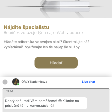
Nájdite špecialistu
Rebríček združuje tých najlepších v odbore
Hľadáte odborníka vo svojom okolí? Skontrolujte náš
vyhľadávač. Využívajte len tie najlepšie služby.
Hľadať
ORLY Kaderníctva
Live chat
22:06
Organizátor hodnotenia
Hodnotenie
Kontakt
Dobrý deň, radi Vám pomôžeme! 🙂 Kliknite na
Bright Side Solutions sp. z o.
Laureáti
Kontakt
príslušnú tému konverzácie! 🙂
o. sp. k.
Lista
ul. Ruska 22
wszystkich