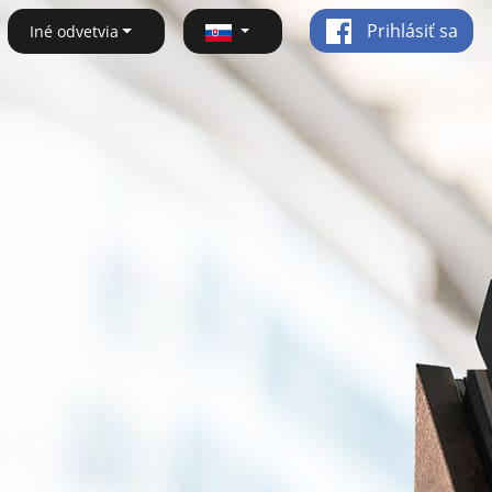
Prihlásiť sa
Iné odvetvia