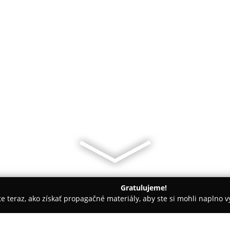
Gratulujeme!
ite teraz, ako získať propagačné materiály, aby ste si mohli naplno 