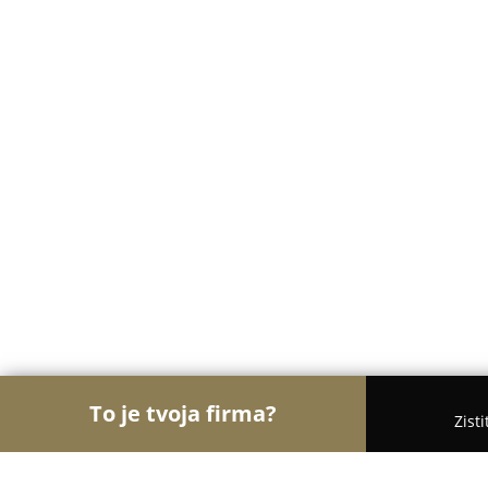
To je tvoja firma?
Zist