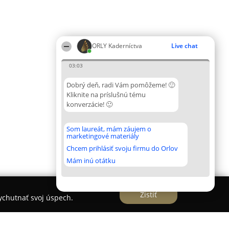
ORLY Kaderníctva
Live chat
03:03
Dobrý deň, radi Vám pomôžeme! 🙂
Kliknite na príslušnú tému
konverzácie! 🙂
Som laureát, mám záujem o
marketingové materiály
Chcem prihlásiť svoju firmu do Orlov
Mám inú otátku
Zistiť
vychutnať svoj úspech.