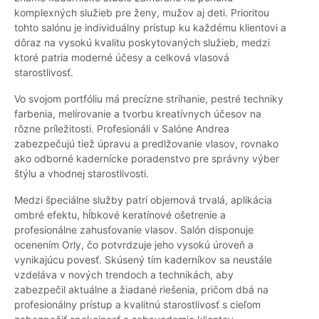
komplexných služieb pre ženy, mužov aj deti. Prioritou
tohto salónu je individuálny prístup ku každému klientovi a
dôraz na vysokú kvalitu poskytovaných služieb, medzi
ktoré patria moderné účesy a celková vlasová
starostlivosť.
Vo svojom portfóliu má precízne strihanie, pestré techniky
farbenia, melírovanie a tvorbu kreatívnych účesov na
rôzne príležitosti. Profesionáli v Salóne Andrea
zabezpečujú tiež úpravu a predlžovanie vlasov, rovnako
ako odborné kadernícke poradenstvo pre správny výber
štýlu a vhodnej starostlivosti.
Medzi špeciálne služby patrí objemová trvalá, aplikácia
ombré efektu, hĺbkové keratínové ošetrenie a
profesionálne zahusťovanie vlasov. Salón disponuje
ocenením Orly, čo potvrdzuje jeho vysokú úroveň a
vynikajúcu povesť. Skúsený tím kaderníkov sa neustále
vzdeláva v nových trendoch a technikách, aby
zabezpečil aktuálne a žiadané riešenia, pričom dbá na
profesionálny prístup a kvalitnú starostlivosť s cieľom