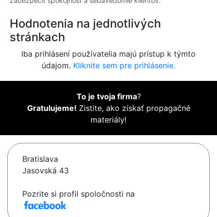
zabezpečiť spokojnosť a sebavedomie klientov.
Hodnotenia na jednotlivých
stránkach
Iba prihlásení používatelia majú prístup k týmto
údajom.
Kliknite sem pre prihlásenie.
To je tvoja firma
?
Gratulujeme!
Zistite, ako získať propagačné
materiály!
Bratislava
Jasovská 43
Pozrite si profil spoločnosti na