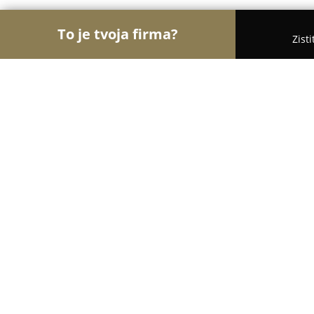
To je tvoja firma?
Zist
Orly Kaderníctva
Kaderníctva, Holičstvá, Salóny 
Studio Fleur
9.9
(107)
Bratislava, Záhradnícka 29
Zobraziť telefónne číslo