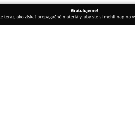
Gratulujeme!
ite teraz, ako získať propagačné materiály, aby ste si mohli naplno 
krásy - Bratislava
Studio Fleur
O spoločnosti:
V centre Bratislavy sa nachádza
individuálnym prístupom k staro
Záhradníckej 29 je známe svoj
kaderníckych služieb s dôrazom
osobitnú pozornosť každému zák
zohľadňujúci jeho osobnosť a a
udržiavateľné.
Salón kladie dôraz na vysoký š
čo sa odráža vo vysokej spokojn