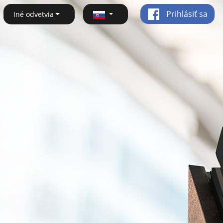
Prihlásiť sa
Iné odvetvia