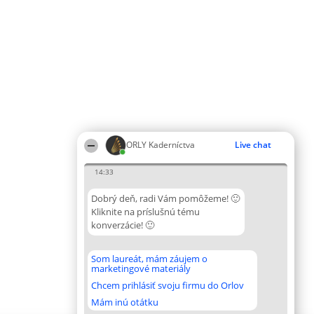
ORLY Kaderníctva
Live chat
14:33
Dobrý deň, radi Vám pomôžeme! 🙂
Kliknite na príslušnú tému
konverzácie! 🙂
Som laureát, mám záujem o
marketingové materiály
Chcem prihlásiť svoju firmu do Orlov
Mám inú otátku