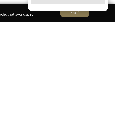
Zistiť
vychutnať svoj úspech.
 salón, ktorý kombinuje vysokú kvalitu služieb s
stlivosti o vlasy.
Studio Fleur
situované na
ou povesťou poskytovania precíznych
 na detail. Profesionálny tím kaderníkov venuje
azníkovi s cieľom vytvoriť štýlový účes
ktuálne trendy, pričom výsledné strihy sú ľahko
tandard služieb a využívanie osvedčených techník,
osti a opakovanej dôvere klientov. Studio Fleur