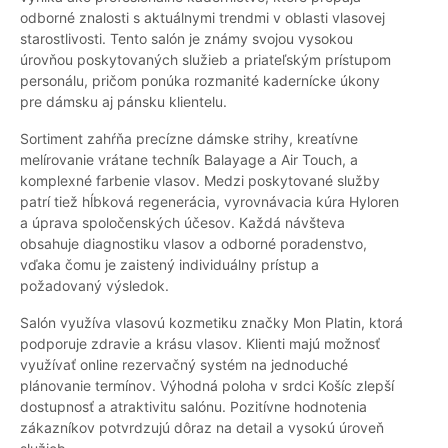
odborné znalosti s aktuálnymi trendmi v oblasti vlasovej
starostlivosti. Tento salón je známy svojou vysokou
úrovňou poskytovaných služieb a priateľským prístupom
personálu, pričom ponúka rozmanité kadernícke úkony
pre dámsku aj pánsku klientelu.
Sortiment zahŕňa precízne dámske strihy, kreatívne
melírovanie vrátane techník Balayage a Air Touch, a
komplexné farbenie vlasov. Medzi poskytované služby
patrí tiež hĺbková regenerácia, vyrovnávacia kúra Hyloren
a úprava spoločenských účesov. Každá návšteva
obsahuje diagnostiku vlasov a odborné poradenstvo,
vďaka čomu je zaistený individuálny prístup a
požadovaný výsledok.
Salón využíva vlasovú kozmetiku značky Mon Platin, ktorá
podporuje zdravie a krásu vlasov. Klienti majú možnosť
využívať online rezervačný systém na jednoduché
plánovanie termínov. Výhodná poloha v srdci Košíc zlepší
dostupnosť a atraktivitu salónu. Pozitívne hodnotenia
zákazníkov potvrdzujú dôraz na detail a vysokú úroveň