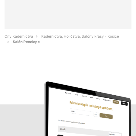
Orly Kaderníctva
Kaderníctva, Holičstvá, Salóny krásy - Košice
Salón Penelope