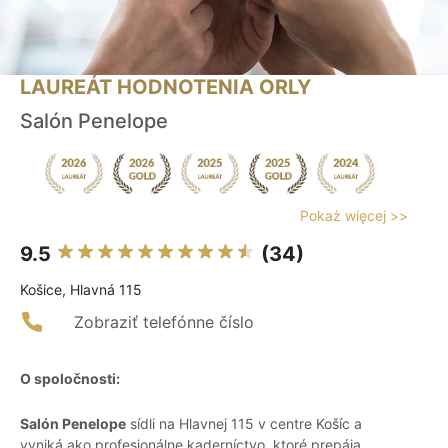
LAUREÁT HODNOTENIA ORLY
Salón Penelope
Pokaż więcej >>
9.5
(34)
Košice, Hlavná 115
Zobraziť telefónne číslo
O spoločnosti:
Salón Penelope
sídli na Hlavnej 115 v centre Košíc a
vyniká ako profesionálne kaderníctvo, ktoré prepája