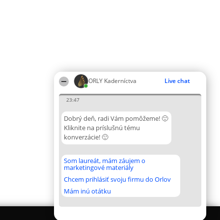
ORLY Kaderníctva
Live chat
23:47
Dobrý deň, radi Vám pomôžeme! 🙂
Kliknite na príslušnú tému
konverzácie! 🙂
Som laureát, mám záujem o
marketingové materiály
Chcem prihlásiť svoju firmu do Orlov
Mám inú otátku