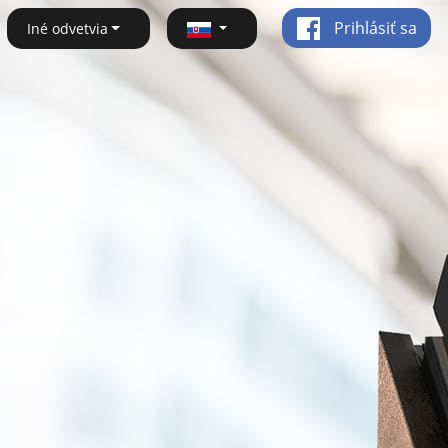
Prihlásiť sa
Iné odvetvia