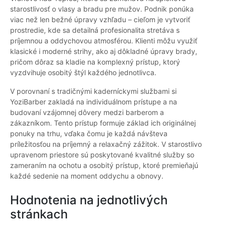
starostlivosť o vlasy a bradu pre mužov. Podnik ponúka
viac než len bežné úpravy vzhľadu – cieľom je vytvoriť
prostredie, kde sa detailná profesionalita stretáva s
príjemnou a oddychovou atmosférou. Klienti môžu využiť
klasické i moderné strihy, ako aj dôkladné úpravy brady,
pričom dôraz sa kladie na komplexný prístup, ktorý
vyzdvihuje osobitý štýl každého jednotlivca.
V porovnaní s tradičnými kaderníckymi službami si
YoziBarber zakladá na individuálnom prístupe a na
budovaní vzájomnej dôvery medzi barberom a
zákazníkom. Tento prístup formuje základ ich originálnej
ponuky na trhu, vďaka čomu je každá návšteva
príležitosťou na príjemný a relaxačný zážitok. V starostlivo
upravenom priestore sú poskytované kvalitné služby so
zameraním na ochotu a osobitý prístup, ktoré premieňajú
každé sedenie na moment oddychu a obnovy.
Hodnotenia na jednotlivých
stránkach