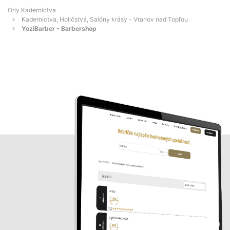
Orly Kaderníctva
Kaderníctva, Holičstvá, Salóny krásy - Vranov nad Topľou
YoziBarber - Barbershop