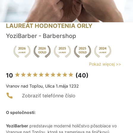
LAUREÁT HODNOTENIA ORLY
YoziBarber - Barbershop
Pokaż więcej >>
10
(40)
Vranov nad Topľou, Ulica 1.mája 1232
Zobraziť telefónne číslo
O spoločnosti:
YoziBarber
predstavuje moderné holičstvo pôsobiace vo
Vranove nad Topľou, ktoré sa zameriava na špičkovú