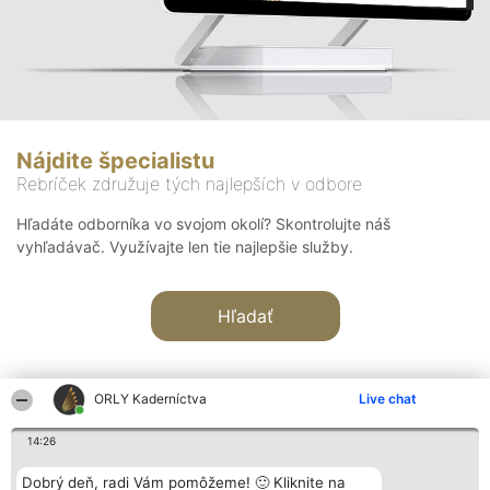
Nájdite špecialistu
Rebríček združuje tých najlepších v odbore
Hľadáte odborníka vo svojom okolí? Skontrolujte náš
vyhľadávač. Využívajte len tie najlepšie služby.
Hľadať
ORLY Kaderníctva
Live chat
14:26
Organizátor hodnotenia
Hodnotenie
Kontakt
Dobrý deň, radi Vám pomôžeme! 🙂 Kliknite na