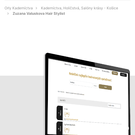
Orly Kaderníctva
Kaderníctva, Holičstvá, Salóny krásy - Košice
Zuzana Valuskova Hair Stylist