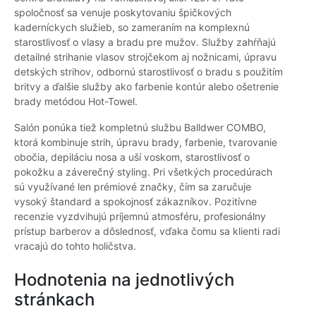
spoločnosť sa venuje poskytovaniu špičkových
kaderníckych služieb, so zameraním na komplexnú
starostlivosť o vlasy a bradu pre mužov. Služby zahŕňajú
detailné strihanie vlasov strojčekom aj nožnicami, úpravu
detských strihov, odbornú starostlivosť o bradu s použitím
britvy a ďalšie služby ako farbenie kontúr alebo ošetrenie
brady metódou Hot-Towel.
Salón ponúka tiež kompletnú službu Balldwer COMBO,
ktorá kombinuje strih, úpravu brady, farbenie, tvarovanie
obočia, depiláciu nosa a uší voskom, starostlivosť o
pokožku a záverečný styling. Pri všetkých procedúrach
sú využívané len prémiové značky, čím sa zaručuje
vysoký štandard a spokojnosť zákazníkov. Pozitívne
recenzie vyzdvihujú príjemnú atmosféru, profesionálny
prístup barberov a dôslednosť, vďaka čomu sa klienti radi
vracajú do tohto holičstva.
Hodnotenia na jednotlivých
stránkach