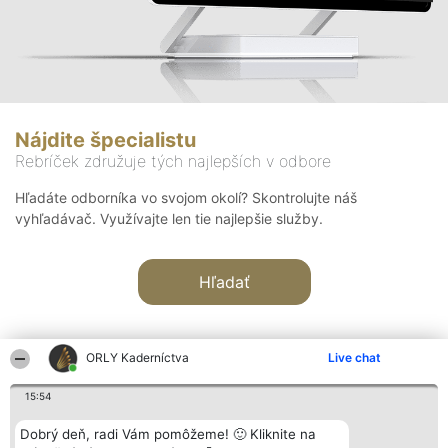
Nájdite špecialistu
Rebríček združuje tých najlepších v odbore
Hľadáte odborníka vo svojom okolí? Skontrolujte náš
vyhľadávač. Využívajte len tie najlepšie služby.
Hľadať
ORLY Kaderníctva
Live chat
15:54
Organizátor hodnotenia
Hodnotenie
Kontakt
Dobrý deň, radi Vám pomôžeme! 🙂 Kliknite na
Bright Side Solutions sp. z o.
Laureáti
Kontakt