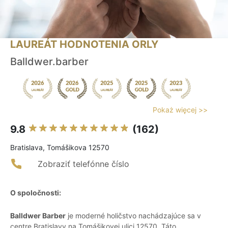
LAUREÁT HODNOTENIA ORLY
Balldwer.barber
Pokaż więcej >>
9.8
(162)
Bratislava, Tomášikova 12570
Zobraziť telefónne číslo
O spoločnosti:
Balldwer Barber
je moderné holičstvo nachádzajúce sa v
centre Bratislavy na Tomášikovej ulici 12570. Táto