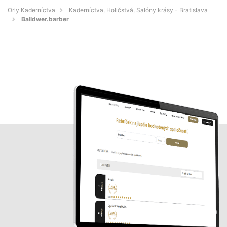
Orly Kaderníctva
Kaderníctva, Holičstvá, Salóny krásy - Bratislava
Balldwer.barber