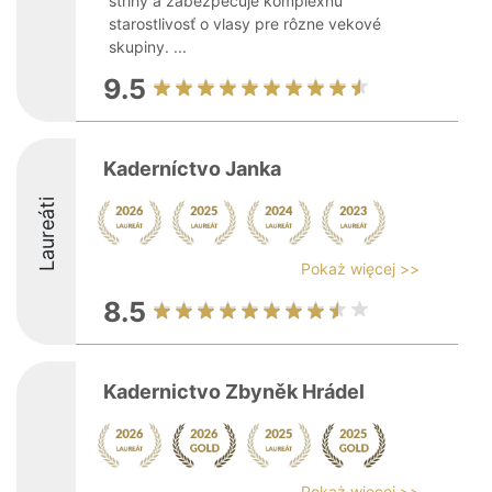
strihy a zabezpečuje komplexnú
starostlivosť o vlasy pre rôzne vekové
skupiny. ...
9.5
Kaderníctvo Janka
Laureáti
Pokaż więcej >>
8.5
Kadernictvo Zbyněk Hrádel
Pokaż więcej >>