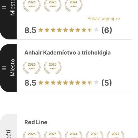
Miesto
II
Pokaż więcej >>
8.5
(6)
Anhair Kaderníctvo a trichológia
Miesto
III
8.5
(5)
Red Line