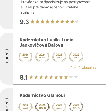
Prevádzka sa špecializuje na poskytovanie
služieb pre dámy aj pánov, vrátane
strihania, ...
9.3
Kaderníctvo Lusila-Lucia
Jankovičová Baľova
Laureáti
Pokaż więcej >>
8.1
Kaderníctvo Glamour
Laureáti