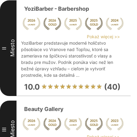
YoziBarber - Barbershop
Pokaż więcej >>
Miesto
YoziBarber predstavuje moderné holičstvo
II
pôsobiace vo Vranove nad Topľou, ktoré sa
zameriava na špičkovú starostlivosť o vlasy a
bradu pre mužov. Podnik ponúka viac než len
bežné úpravy vzhľadu – cieľom je vytvoriť
prostredie, kde sa detailná ...
10.0
(40)
Beauty Gallery
Miesto
III
Pokaż więcej >>