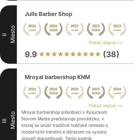
Julls Barber Shop
Miesto
II
Pokaż więcej >>
9.9
(38)
Mroyal barbershop KNM
Pokaż więcej >>
Mroyal barbershop pôsobiaci v Kysuckom
Miesto
Novom Meste predstavuje prevádzku, v
III
ktorej sa snúbi tradičné holičské remeslo s
modernými trendmi a dôrazom na vysokú
úroveň starostlivosti. Tento podnik