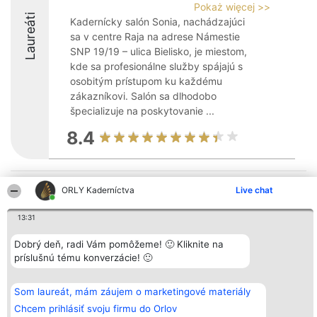
Pokaż więcej >>
Laureáti
Kadernícky salón Sonia, nachádzajúci
sa v centre Raja na adrese Námestie
SNP 19/19 – ulica Bielisko, je miestom,
kde sa profesionálne služby spájajú s
osobitým prístupom ku každému
zákazníkovi. Salón sa dlhodobo
špecializuje na poskytovanie ...
8.4
Organizátor hodnotenia
Hodnotenie
Kontakt
ORLY Kaderníctva
Live chat
Bright Side Solutions sp. z o.
Laureáti
Kontakt
o. sp. k.
Lista
13:31
ul. Ruska 22
wszystkich
Wrocław 50-079
Laureatów
KRS 0000749100 | Regon
Podmienky
Dobrý deň, radi Vám pomôžeme! 🙂 Kliknite na
381313360 | NIP 8943132676
Obchodné
príslušnú tému konverzácie! 🙂
+48 508 492 400
podmienky
Zásady
ochrany
Som laureát, mám záujem o marketingové materiály
osobných
údajov
Chcem prihlásiť svoju firmu do Orlov