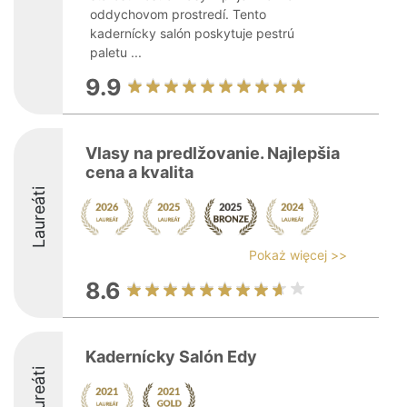
oddychovom prostredí. Tento
kadernícky salón poskytuje pestrú
paletu ...
9.9
Vlasy na predlžovanie. Najlepšia
cena a kvalita
Laureáti
Pokaż więcej >>
8.6
Kadernícky Salón Edy
Laureáti