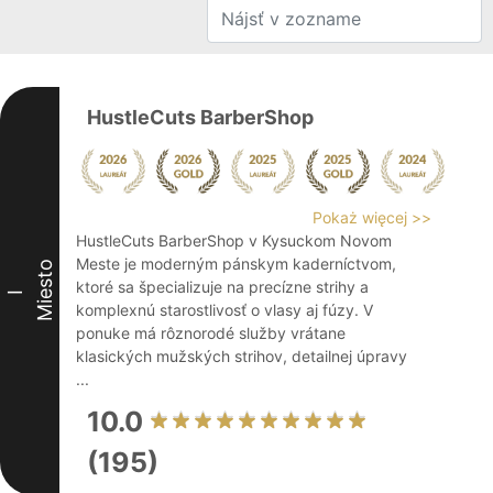
HustleCuts BarberShop
Pokaż więcej >>
HustleCuts BarberShop v Kysuckom Novom
Meste je moderným pánskym kaderníctvom,
Miesto
ktoré sa špecializuje na precízne strihy a
I
komplexnú starostlivosť o vlasy aj fúzy. V
ponuke má rôznorodé služby vrátane
klasických mužských strihov, detailnej úpravy
...
10.0
(195)