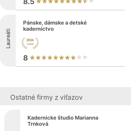
8.5
Pánske, dámske a detské
kaderníctvo
Laureáti
8
Ostatné firmy z viťazov
Kadernicke študio Marianna
Trnková