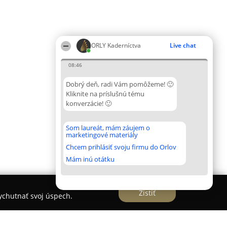
ORLY Kaderníctva
Live chat
08:46
Dobrý deň, radi Vám pomôžeme! 🙂
Kliknite na príslušnú tému
konverzácie! 🙂
Som laureát, mám záujem o
marketingové materiály
Chcem prihlásiť svoju firmu do Orlov
Mám inú otátku
Zistiť
vychutnať svoj úspech.