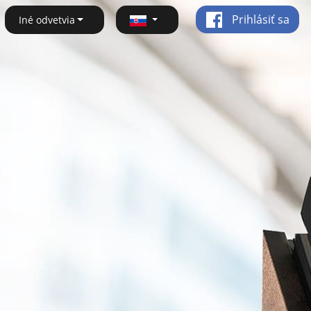
Prihlásiť sa
Iné odvetvia