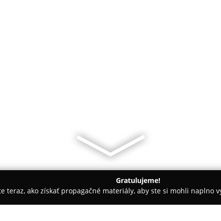
Gratulujeme!
ite teraz, ako získať propagačné materiály, aby ste si mohli naplno 