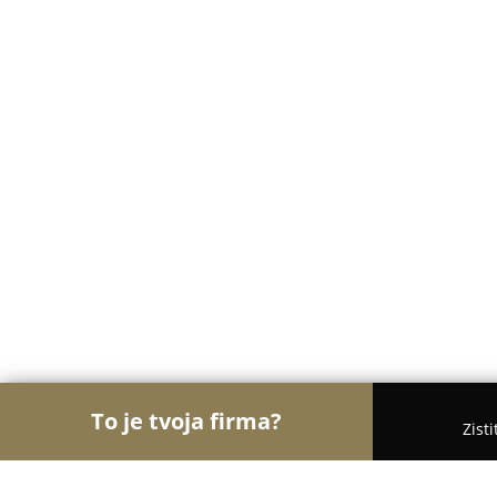
To je tvoja firma?
Zist