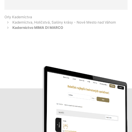
Orly Kaderníctva
Kaderníctva, Holičstvá, Salóny krásy - Nové Mesto nad Váhom
Kaderníctvo MIMA DI MARCO