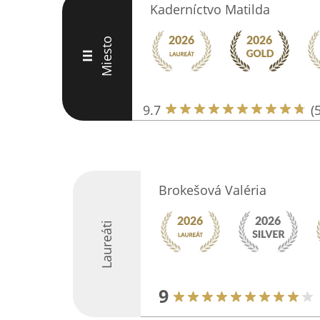
Kaderníctvo Matilda
Miesto
III
9.7
(
Brokešová Valéria
Laureáti
9