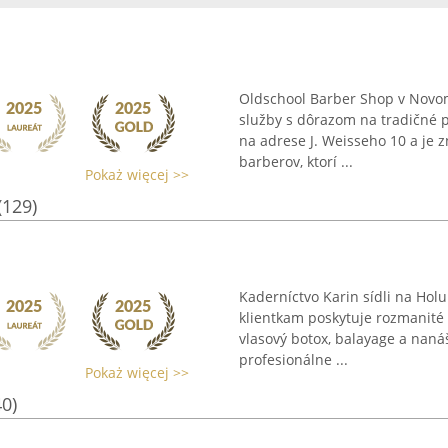
Oldschool Barber Shop v Novom
služby s dôrazom na tradičné 
na adrese J. Weisseho 10 a j
barberov, ktorí ...
Pokaż więcej >>
(129)
Kaderníctvo Karin sídli na Ho
klientkam poskytuje rozmanité 
vlasový botox, balayage a naná
profesionálne ...
Pokaż więcej >>
40)