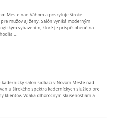
vom Meste nad Váhom a poskytuje široké
 pre mužov aj ženy. Salón vyniká moderným
logickým vybavením, ktoré je prispôsobené na
dlia ...
e kadernícky salón sídliaci v Novom Meste nad
vaniu širokého spektra kaderníckych služieb pre
ny klientov. Vďaka dlhoročným skúsenostiam a