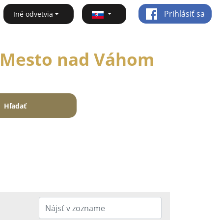
Prihlásiť sa
Iné odvetvia
vé Mesto nad Váhom
Hľadať