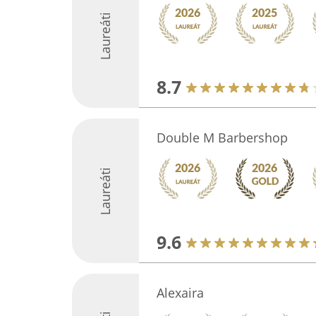
Laureáti
8.7
Double M Barbershop
Laureáti
9.6
Alexaira