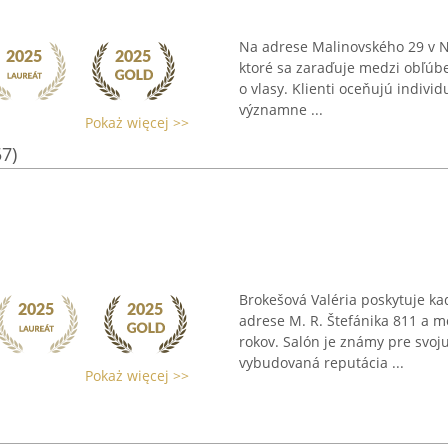
Na adrese Malinovského 29 v N
ktoré sa zaraďuje medzi obľúb
o vlasy. Klienti oceňujú indivi
významne ...
Pokaż więcej >>
57)
Brokešová Valéria poskytuje k
adrese M. R. Štefánika 811 a m
rokov. Salón je známy pre svoju
vybudovaná reputácia ...
Pokaż więcej >>