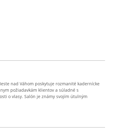
este nad Váhom poskytuje rozmanité kadernícke
lnym požiadavkám klientov a súladné s
osti o vlasy. Salón je známy svojím útulným