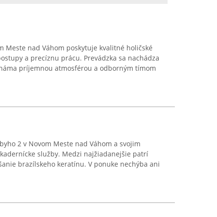
 Meste nad Váhom poskytuje kvalitné holičské
postupy a precíznu prácu. Prevádzka sa nachádza
e známa príjemnou atmosférou a odborným tímom
lubyho 2 v Novom Meste nad Váhom a svojim
kadernícke služby. Medzi najžiadanejšie patrí
šanie brazílskeho keratínu. V ponuke nechýba ani