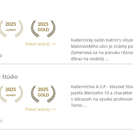
Kadernícky salón Katrin's sit
Pokaż więcej >>
Malinovského ulici je známy pos
Zameriava sa na ponuku rôznoro
dôraz na osobitý ...
é štúdio
Kaderníctvo A.S.P - Vlasové š
Jozefa Weisseho 10 a charakteri
s dôrazom na vysokú profesiona
Tento ...
Pokaż więcej >>