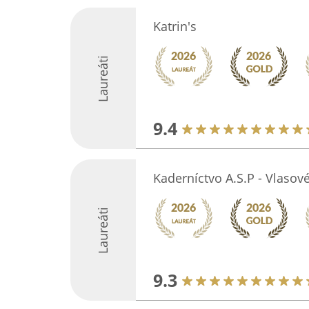
Katrin's
Laureáti
9.4
Kaderníctvo A.S.P - Vlasov
Laureáti
9.3