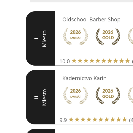
Oldschool Barber Shop
Miesto
I
10.0
Kaderníctvo Karin
Miesto
II
9.9
(