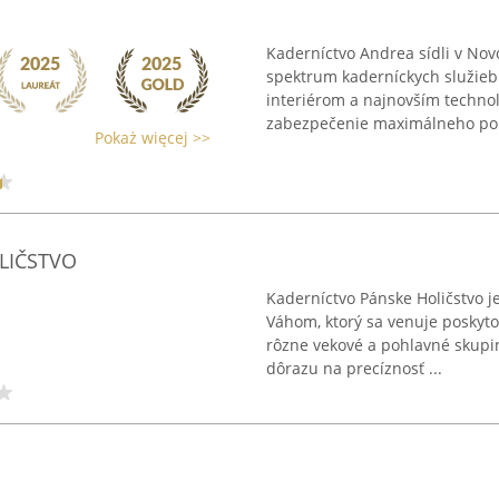
Kaderníctvo Andrea sídli v No
spektrum kaderníckych služieb
interiérom a najnovším techno
zabezpečenie maximálneho poho
Pokaż więcej >>
LIČSTVO
Kaderníctvo Pánske Holičstvo j
Váhom, ktorý sa venuje poskyto
rôzne vekové a pohlavné skupi
dôrazu na precíznosť ...