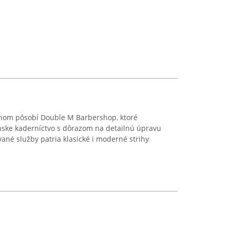
hom pôsobí Double M Barbershop, ktoré
nske kaderníctvo s dôrazom na detailnú úpravu
né služby patria klasické i moderné strihy