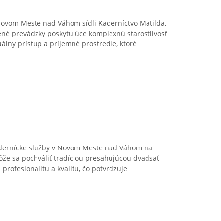
ovom Meste nad Váhom sídli Kaderníctvo Matilda,
ené prevádzky poskytujúce komplexnú starostlivosť
duálny prístup a príjemné prostredie, ktoré
adernícke služby v Novom Meste nad Váhom na
ôže sa pochváliť tradíciou presahujúcou dvadsať
 profesionalitu a kvalitu, čo potvrdzuje