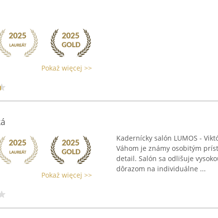
Pokaż więcej >>
ká
Kadernícky salón LUMOS - Vikt
Váhom je známy osobitým prí
detail. Salón sa odlišuje vyso
dôrazom na individuálne ...
Pokaż więcej >>