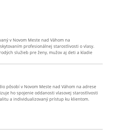
uovaný v Novom Meste nad Váhom na
kytovaním profesionálnej starostlivosti o vlasy.
dých služieb pre ženy, mužov aj deti a kladie
túdio pôsobí v Novom Meste nad Váhom na adrese
zuje ho spojenie oddanosti vlasovej starostlivosti
litu a individualizovaný prístup ku klientom.