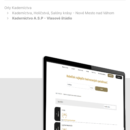
Orly Kaderníctva
Kaderníctva, Holičstvá, Salóny krásy - Nové Mesto nad Váhom
Kaderníctvo A.S.P - Vlasové štúdio