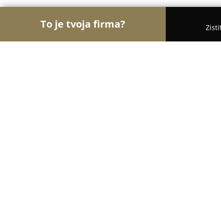
To je tvoja firma?
Zist
Orly Kaderníctva
Kaderníctva, Holičstvá, Salóny 
Kaderníctvo Mirka
9.4
(64)
Stupava, Hviezdoslavova 677/111
Zobraziť telefónne číslo