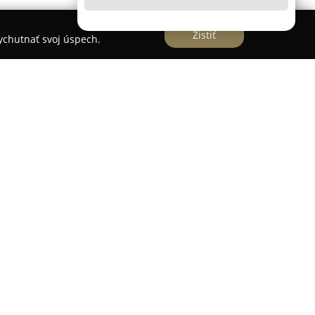
Zistiť
vychutnať svoj úspech.
zdoslavovej ulici 677/111, sídli kaderníctvo, ktoré
livosti o vlasy. Toto zariadenie je
resnosť a individuálny prístup ku každému
é vysokou mierou odbornosti a šikovnosti
rí aj rýchlosť a efektívnosť poskytovaných
nikdy ohrozená.
níctvo Mirka
pre ústretovosť k spontánnym
o objednania, čím sa odlišuje v konkurencii.
 ako sú citlivá pokožka či alergie na farby,