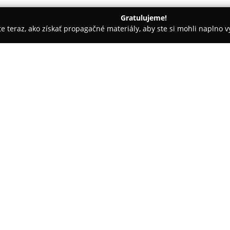
Gratulujeme!
ite teraz, ako získať propagačné materiály, aby ste si mohli naplno 
krásy - Stupava
Kaderníctvo Mirka
O spoločnosti:
V centre mesta Stupava, na Hvie
sa venuje profesionálnej starost
charakteristické dôrazom na p
zákazníkovi, čo je podčiarknut
Pokaż więcej >>
personálu. Medzi prednosti pat
služieb, pričom kvalita nie je 
Klienti často vyhľadávajú
Kader
návštevám bez predchádzajúceh
Osoby so špeciálnymi potrebami,