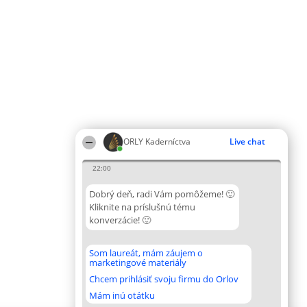
ORLY Kaderníctva
Live chat
22:00
Dobrý deň, radi Vám pomôžeme! 🙂
Kliknite na príslušnú tému
konverzácie! 🙂
Som laureát, mám záujem o
marketingové materiály
Chcem prihlásiť svoju firmu do Orlov
Mám inú otátku