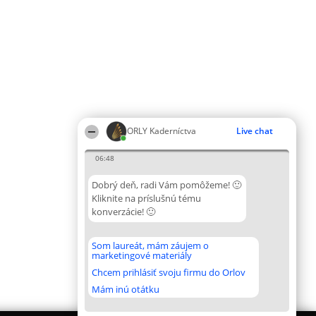
ORLY Kaderníctva
Live chat
06:48
Dobrý deň, radi Vám pomôžeme! 🙂
Kliknite na príslušnú tému
konverzácie! 🙂
Som laureát, mám záujem o
marketingové materiály
Chcem prihlásiť svoju firmu do Orlov
Mám inú otátku