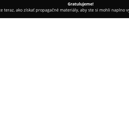
Gratulujeme!
ite teraz, ako získať propagačné materiály, aby ste si mohli naplno 
krásy - Stupava
Kaderníctvo Portrait
O spoločnosti:
Kaderníctvo Portrait
so sídlom
vlasy a vizáž, pričom sa zamer
Medzi tieto služby patrí precíz
účesov určených na svadby, ples
Pokaż więcej >>
dôraz na individuálny prístup, 
Cieľom služieb je, aby sa zákaz
Okrem estetických úprav ponúka
a zdravie vlasov, medzi ktoré p
personalizované regeneračné kú
kvalitnú kozmetiku a vďaka ne