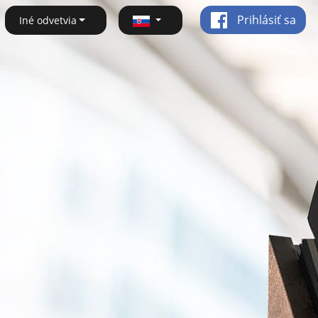
Prihlásiť sa
Iné odvetvia