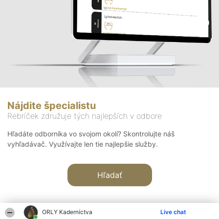
Nájdite špecialistu
Rebríček združuje tých najlepších v odbore
Hľadáte odborníka vo svojom okolí? Skontrolujte náš
vyhľadávač. Využívajte len tie najlepšie služby.
Hľadať
ORLY Kaderníctva
Live chat