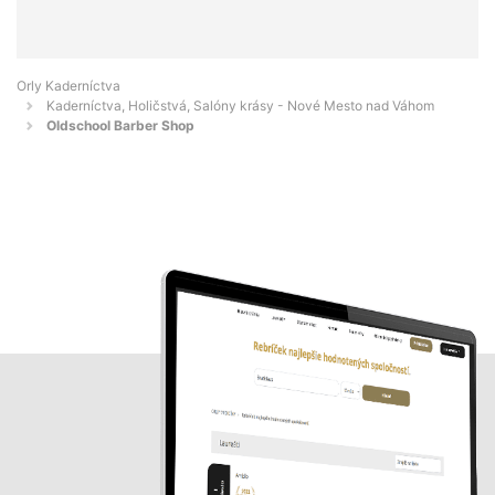
Orly Kaderníctva
Kaderníctva, Holičstvá, Salóny krásy - Nové Mesto nad Váhom
Oldschool Barber Shop